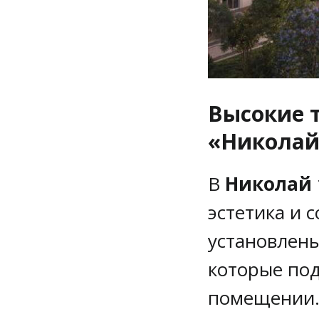
Высокие т
«Николай 
В
Николай 1
эстетика и 
установлен
которые по
помещении.